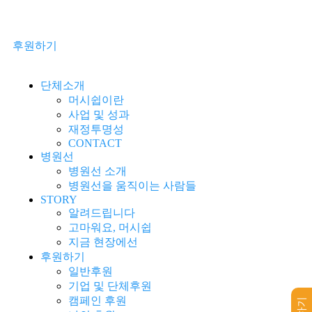
후원하기
단체소개
머시쉽이란
사업 및 성과
재정투명성
CONTACT
병원선
병원선 소개
병원선을 움직이는 사람들
STORY
알려드립니다
고마워요, 머시쉽
지금 현장에선
후원하기
일반후원
기업 및 단체후원
캠페인 후원