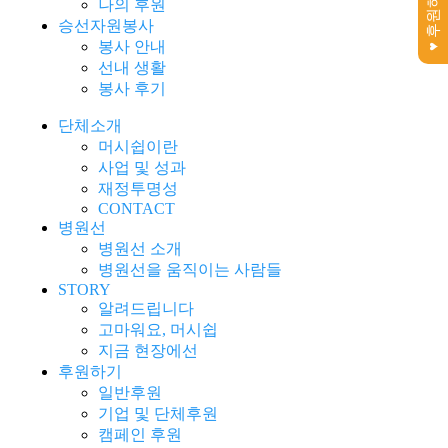
♥ 후원하기
나의 후원
승선자원봉사
봉사 안내
선내 생활
봉사 후기
단체소개
머시쉽이란
사업 및 성과
재정투명성
CONTACT
병원선
병원선 소개
병원선을 움직이는 사람들
STORY
알려드립니다
고마워요, 머시쉽
지금 현장에선
후원하기
일반후원
기업 및 단체후원
캠페인 후원